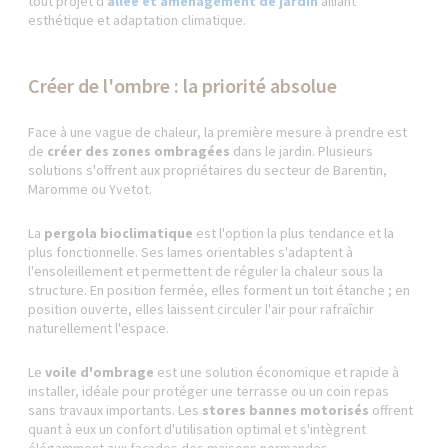
tout projet d'
allée et aménagement de jardin
alliant
esthétique et adaptation climatique.
Créer de l'ombre : la priorité absolue
Face à une vague de chaleur, la première mesure à prendre est
de
créer des zones ombragées
dans le jardin. Plusieurs
solutions s'offrent aux propriétaires du secteur de Barentin,
Maromme ou Yvetot.
La
pergola bioclimatique
est l'option la plus tendance et la
plus fonctionnelle. Ses lames orientables s'adaptent à
l'ensoleillement et permettent de réguler la chaleur sous la
structure. En position fermée, elles forment un toit étanche ; en
position ouverte, elles laissent circuler l'air pour rafraîchir
naturellement l'espace.
Le
voile d'ombrage
est une solution économique et rapide à
installer, idéale pour protéger une terrasse ou un coin repas
sans travaux importants. Les
stores bannes motorisés
offrent
quant à eux un confort d'utilisation optimal et s'intègrent