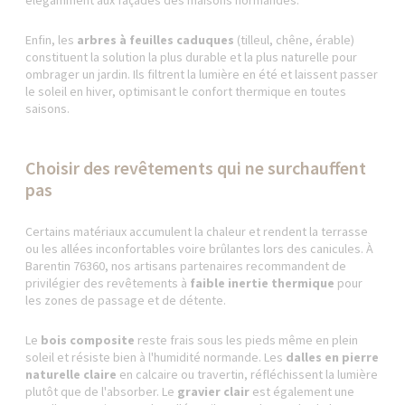
élégamment aux façades des maisons normandes.
Enfin, les
arbres à feuilles caduques
(tilleul, chêne, érable)
constituent la solution la plus durable et la plus naturelle pour
ombrager un jardin. Ils filtrent la lumière en été et laissent passer
le soleil en hiver, optimisant le confort thermique en toutes
saisons.
Choisir des revêtements qui ne surchauffent
pas
Certains matériaux accumulent la chaleur et rendent la terrasse
ou les allées inconfortables voire brûlantes lors des canicules. À
Barentin 76360, nos artisans partenaires recommandent de
privilégier des revêtements à
faible inertie thermique
pour
les zones de passage et de détente.
Le
bois composite
reste frais sous les pieds même en plein
soleil et résiste bien à l'humidité normande. Les
dalles en pierre
naturelle claire
en calcaire ou travertin, réfléchissent la lumière
plutôt que de l'absorber. Le
gravier clair
est également une