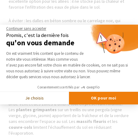
excellente option pour les allées : il ne stocke pas la chaleur et
favorise l'infiltration des eaux de pluie dans le sol.
À éviter : les dalles en béton sombre ou le carrelage noir, qui
accumulent la chaleur et restituent des températures très
Continuer sans accepter
élevées en fin de journée.
Promis, c'est la dernière fois
qu'on vous demande
Plateforme de Gestion du Consentement 
Végétaliser pour rafraîchir naturellement
On est vraiment très content que le contenu de
notre site vous intéresse. Mais comme vous
Axeptio consent
n'avez pas encore fait votre choix en matière de cookies, on ne sait pas si
Les plantes jouent un rôle essentiel dans la régulation thermique
vous nous autorisez à suivre votre visite ou non. Vous pouvez même
d'un jardin. La
végétalisation
crée un microclimat plus frais
décider quels services vous nous autorisez à lancer.
grâce à l'évapotranspiration des feuilles - un phénomène naturel
qui abaisse la température ambiante de plusieurs degrés.
Consentements certifiés par
Je choisis
OK pour moi
Les
haies persistantes
(laurier, photinia, bambou) créent des
brise-vent et des zones d'ombre tout en préservant l'intimité.
Les
plantes grimpantes
sur un treillis ou une pergola (vigne
vierge, glycine, jasmin) apportent de la fraîcheur et de la verdure
sans encombrer l'espace au sol. Les
massifs fleuris
et les
couvre-sols
limitent l'échauffement du sol en réduisant
l'évaporation.