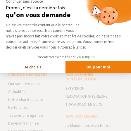
Continuer sans accepter
Transformer une pièce en chambre : le guide
Promis, c'est la dernière fois
complet
qu'on vous demande
Vous avez une pièce inoccupée dans votre maison à
Barentin (76360) et vous envisagez...
Plateforme de Gestion du Consentement 
On est vraiment très content que le contenu de
notre site vous intéresse. Mais comme vous
Axeptio consent
n'avez pas encore fait votre choix en matière de cookies, on ne sait pas si
vous nous autorisez à suivre votre visite ou non. Vous pouvez même
VOIR TOUS LES CONSEILS ET INFOS
décider quels services vous nous autorisez à lancer.
Consentements certifiés par
Je choisis
OK pour moi
AGENCE DE BARENTIN
NOS DOMAINES
D’INTERVENTION
Qui sommes-nous
EXTENSION
Actualités
RÉNOVATION INTÉRIEURE
Notre charte qualité
TRAVAUX EXTÉRIEURS
Partenaires
Trouver une agence
NOS PARTENAIRES
Devenir franchisé
La Maison des Architectes