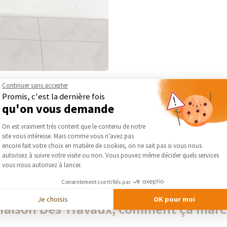
iennes (7657...
Continuer sans accepter
Promis, c'est la dernière fois
qu'on vous demande
Plateforme de Gestion du Consentement :
On est vraiment très content que le contenu de notre
PLUS DE RÉALISATIONS D’INSTALLER UNE CHEMINÉE
site vous intéresse. Mais comme vous n'avez pas
Axeptio consent
encore fait votre choix en matière de cookies, on ne sait pas si vous nous
autorisez à suivre votre visite ou non. Vous pouvez même décider quels services
vous nous autorisez à lancer.
Consentements certifiés par
Je choisis
OK pour moi
Maison Des Travaux, comment ça marc