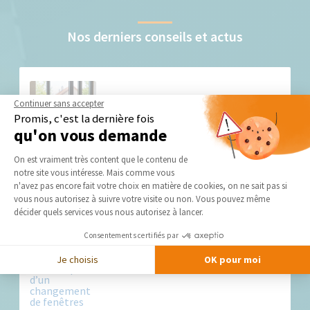
Nos derniers conseils et actus
Continuer sans accepter
Promis, c'est la dernière fois
qu'on vous demande
Plateforme de Gestion du Consentement 
On est vraiment très content que le contenu de
Quel budget prévoir en 2026 pour rénover ses
notre site vous intéresse. Mais comme vous
fenêtres ?
Axeptio consent
n'avez pas encore fait votre choix en matière de cookies, on ne sait pas si
Vos fenêtres laissent passer les courants d'air en hiver et la
vous nous autorisez à suivre votre visite ou non. Vous pouvez même
chaleur en été...
décider quels services vous nous autorisez à lancer.
Consentements certifiés par
Je choisis
OK pour moi