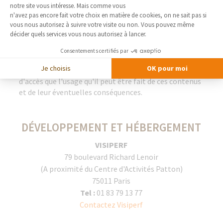
notre site vous intéresse. Mais comme vous
LIENS
Axeptio consent
n'avez pas encore fait votre choix en matière de cookies, on ne sait pas si
vous nous autorisez à suivre votre visite ou non. Vous pouvez même
décider quels services vous nous autorisez à lancer.
Les liens proposés vers d'autres sites sont
communiqués à titre indicatif et ne sauraient engager
Consentements certifiés par
la responsabilité de la Société France Bati Courtage,
Je choisis
OK pour moi
tant en ce qui concerne les contenus et les conditions
d'accès que l'usage qu'il peut être fait de ces contenus
et de leur éventuelles conséquences.
DÉVELOPPEMENT ET HÉBERGEMENT
VISIPERF
79 boulevard Richard Lenoir
(A proximité du Centre d'Activités Patton)
75011 Paris
Tel :
01 83 79 13 77
Contactez Visiperf