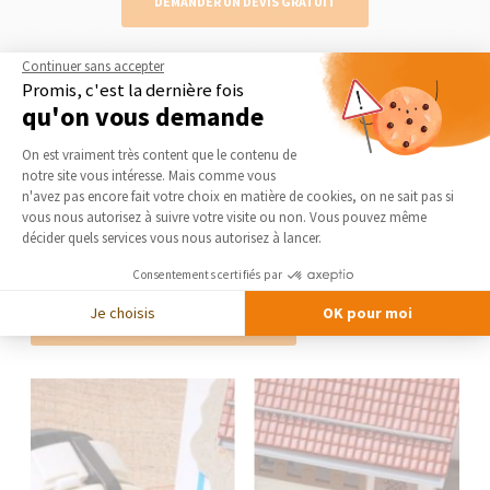
DEMANDER UN DEVIS GRATUIT
Continuer sans accepter
Promis, c'est la dernière fois
qu'on vous demande
Le guide thématique
Rénovation énergétique
Plateforme de Gestion du Consentement 
On est vraiment très content que le contenu de
notre site vous intéresse. Mais comme vous
Qu’il s’agisse de refaire une maison ancienne, moderne, ou un
Axeptio consent
n'avez pas encore fait votre choix en matière de cookies, on ne sait pas si
appartement, la rénovation énergétique est une option à la fois
vous nous autorisez à suivre votre visite ou non. Vous pouvez même
économique (vous faites des économies et de nombreuses aides
décider quels services vous nous autorisez à lancer.
pour vos travaux existent) et éco-responsable (vous participez à la
transition énergétique). La Maison des Travaux...
Consentements certifiés par
Je choisis
OK pour moi
LIRE LE GUIDE THÉMATIQUE