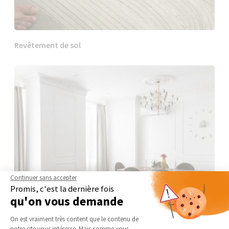
Revêtement de sol
Continuer sans accepter
Promis, c'est la dernière fois
qu'on vous demande
Plateforme de Gestion du Consentement 
On est vraiment très content que le contenu de
notre site vous intéresse. Mais comme vous