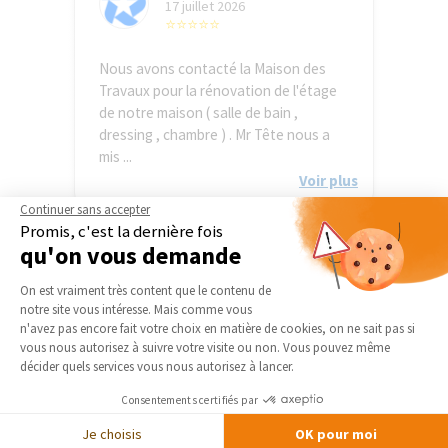
17 juillet 2026
⭐⭐⭐⭐⭐
Nous avons contacté la Maison des
Travaux pour la rénovation de l'étage
de notre maison ( salle de bain ,
dressing , chambre ) . Mr Tête nous a
mis ...
Voir plus
Continuer sans accepter
Promis, c'est la dernière fois
anonymous R
qu'on vous demande
17 juillet 2026
⭐⭐⭐⭐⭐
Plateforme de Gestion du Consentement 
On est vraiment très content que le contenu de
notre site vous intéresse. Mais comme vous
Très satisfait du professionnalisme
Axeptio consent
n'avez pas encore fait votre choix en matière de cookies, on ne sait pas si
d’Eric Ballereau À l’écoute et réactif
vous nous autorisez à suivre votre visite ou non. Vous pouvez même
décider quels services vous nous autorisez à lancer.
Consentements certifiés par
Christele M
Je choisis
OK pour moi
17 juillet 2026