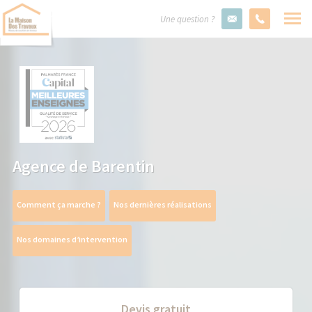
Une question ?
Agence de Barentin
Comment ça marche ?
Nos dernières réalisations
Nos domaines d’intervention
Devis gratuit