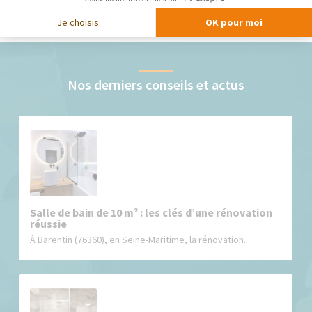
Je choisis
OK pour moi
Nos derniers conseils et actus
Salle de bain de 10 m² : les clés d’une rénovation
réussie
À Barentin (76360), en Seine-Maritime, la rénovation...