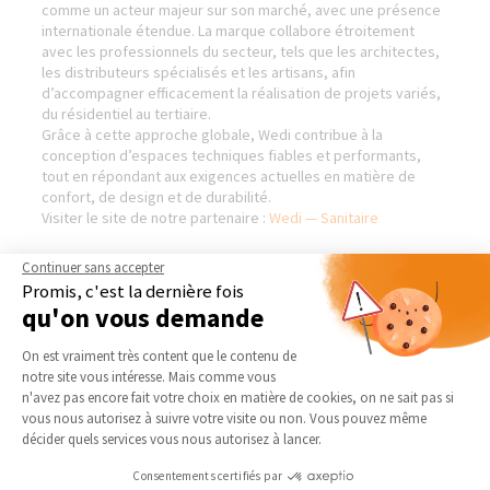
comme un acteur majeur sur son marché, avec une présence
internationale étendue. La marque collabore étroitement
avec les professionnels du secteur, tels que les architectes,
les distributeurs spécialisés et les artisans, afin
d’accompagner efficacement la réalisation de projets variés,
du résidentiel au tertiaire.
Grâce à cette approche globale, Wedi contribue à la
conception d’espaces techniques fiables et performants,
tout en répondant aux exigences actuelles en matière de
confort, de design et de durabilité.
Visiter le site de notre partenaire :
Wedi — Sanitaire
Continuer sans accepter
Promis, c'est la dernière fois
qu'on vous demande
AGENCE DE BARENTIN
NOS DOMAINES
D’INTERVENTION
Plateforme de Gestion du Consentement 
Qui sommes-nous
On est vraiment très content que le contenu de
EXTENSION
notre site vous intéresse. Mais comme vous
Actualités
Axeptio consent
RÉNOVATION INTÉRIEURE
n'avez pas encore fait votre choix en matière de cookies, on ne sait pas si
Notre charte qualité
vous nous autorisez à suivre votre visite ou non. Vous pouvez même
TRAVAUX EXTÉRIEURS
Partenaires
décider quels services vous nous autorisez à lancer.
Trouver une agence
NOS PARTENAIRES
Consentements certifiés par