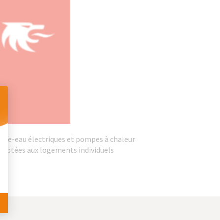
 Personnalisez vos Options
auffe-eau électriques et pompes à chaleur
 adaptées aux logements individuels