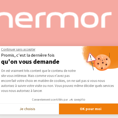
Continuer sans accepter
Promis, c'est la dernière fois
qu'on vous demande
Plateforme de Gestion du Consentement :
On est vraiment très content que le contenu de notre
groupe Atlantic, spécialisée dans la fabrication de radiateurs, ch
site vous intéresse. Mais comme vous n'avez pas
Axeptio consent
ins en chauffage et en production d’eau chaude, avec des solutions
encore fait votre choix en matière de cookies, on ne sait pas si vous nous
autorisez à suivre votre visite ou non. Vous pouvez même décider quels services
vous nous autorisez à lancer.
or — Chauffage et Ventilation
Consentements certifiés par
Je choisis
OK pour moi