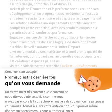
à la fois design, confortables et durables.
Tarkett place l’innovation et la performance au cœur de ses
développements, en proposant des revêtements faciles à
entretenir, résistants à l’usure et adaptés à un usage intensif.
Les solutions dédiées aux équipements sportifs viennent
compléter cette expertise, avec des produits conçus pour
garantir sécurité, confort et performance.
Engagée dans une démarche écoresponsable, la marque
conçoit ses produits dans une logique de développement
durable. Elle veille notamment à limiter l’impact
environnemental de ses matériaux et à améliorer la qualité de
l’air intérieur, contribuant ainsi au bien-être des occupants et
à la création d’espaces plus sains.
Visiter le site de notre partenaire :
Tarkett — Revêtements
sols et murs
Continuer sans accepter
Promis, c'est la dernière fois
qu'on vous demande
Plateforme de Gestion du Consentement 
On est vraiment très content que le contenu de
AGENCE DE BARENTIN
NOS DOMAINES
D’INTERVENTION
notre site vous intéresse. Mais comme vous
Qui sommes-nous
Axeptio consent
n'avez pas encore fait votre choix en matière de cookies, on ne sait pas si
EXTENSION
vous nous autorisez à suivre votre visite ou non. Vous pouvez même
Actualités
décider quels services vous nous autorisez à lancer.
RÉNOVATION INTÉRIEURE