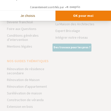
Notre charte qualité
TRAVAUX EXTÉRIEURS
Consentements certifiés par
Partenaires
Trouver une agence
Je choisis
OK pour moi
NOS PARTENAIRES
Devenir franchisé
La Maison des Architectes
Foire aux Questions
Expert Bricolage
Conditions générales
Intégrer notre réseau
d’intervention
Mentions légales
Des travaux pour les pros ?
NOS GUIDES THÉMATIQUES
Rénovation de résidence
secondaire
Rénovation de Maison
Rénovation d'appartement
Surélévation de maison
Construction de véranda
Extension en bois