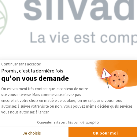
Continuer sans accepter
Promis, c'est la dernière fois
qu'on vous demande
Plateforme de Gestion du Consentement :
rançais spécialisé dans la fabrication de lames de terrasse, de clôt
On est vraiment très content que le contenu de notre
propose des solutions durables et esthétiques pour l’aménagement
site vous intéresse. Mais comme vous n'avez pas
Axeptio consent
rculaire, Silvadec conçoit des matériaux composites innovants, 
encore fait votre choix en matière de cookies, on ne sait pas si vous nous
dent aux besoins des particuliers comme des professionnels pour des
autorisez à suivre votre visite ou non. Vous pouvez même décider quels services
vous nous autorisez à lancer.
ec — Jardin et Terrasse
Consentements certifiés par
Je choisis
OK pour moi