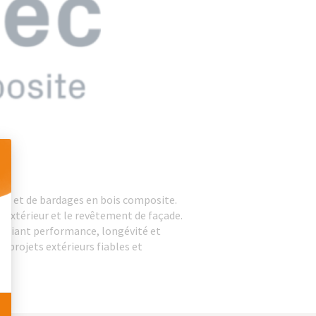
 Personnalisez vos Options
ures et de bardages en bois composite.
 extérieur et le revêtement de façade.
alliant performance, longévité et
 projets extérieurs fiables et