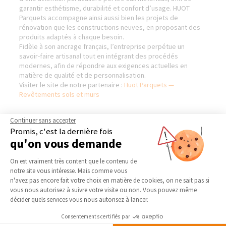
garantir esthétisme, durabilité et confort d’usage. HUOT
Parquets accompagne ainsi aussi bien les projets de
rénovation que les constructions neuves, en proposant des
produits adaptés à chaque besoin.
Fidèle à son ancrage français, l’entreprise perpétue un
savoir-faire artisanal tout en intégrant des procédés
modernes, afin de répondre aux exigences actuelles en
matière de qualité et de personnalisation.
Visiter le site de notre partenaire :
Huot Parquets —
Revêtements sols et murs
Continuer sans accepter
Promis, c'est la dernière fois
AGENCE DE BARENTIN
NOS DOMAINES
qu'on vous demande
D’INTERVENTION
Qui sommes-nous
Plateforme de Gestion du Consentement 
On est vraiment très content que le contenu de
EXTENSION
Actualités
notre site vous intéresse. Mais comme vous
RÉNOVATION INTÉRIEURE
Axeptio consent
n'avez pas encore fait votre choix en matière de cookies, on ne sait pas si
Notre charte qualité
TRAVAUX EXTÉRIEURS
vous nous autorisez à suivre votre visite ou non. Vous pouvez même
Partenaires
décider quels services vous nous autorisez à lancer.
Trouver une agence
NOS PARTENAIRES
Consentements certifiés par
Devenir franchisé