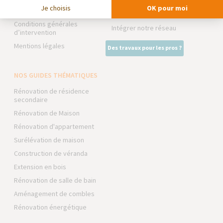
La Maison des Architectes
Je choisis
OK pour moi
Foire aux Questions
Expert Bricolage
Conditions générales
Intégrer notre réseau
d’intervention
Mentions légales
Des travaux pour les pros ?
NOS GUIDES THÉMATIQUES
Rénovation de résidence
secondaire
Rénovation de Maison
Rénovation d'appartement
Surélévation de maison
Construction de véranda
Extension en bois
Rénovation de salle de bain
Aménagement de combles
Rénovation énergétique