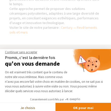
le temps.
Cette approche permet de proposer des solutions
céramiques polyvalentes, adaptées à une large diversité de
projets, en conciliant exigences esthétiques, performances
d’usage et innovation technologique.
Visiter le site de notre partenaire :
Century — Revêtements
sols et murs
Continuer sans accepter
AGENCE DE BARENTIN
NOS DOMAINES
Promis, c'est la dernière fois
D’INTERVENTION
qu'on vous demande
Qui sommes-nous
EXTENSION
Actualités
Plateforme de Gestion du Consentement 
On est vraiment très content que le contenu de
RÉNOVATION INTÉRIEURE
Notre charte qualité
notre site vous intéresse. Mais comme vous
TRAVAUX EXTÉRIEURS
Axeptio consent
n'avez pas encore fait votre choix en matière de cookies, on ne sait pas si
Partenaires
vous nous autorisez à suivre votre visite ou non. Vous pouvez même
Trouver une agence
NOS PARTENAIRES
décider quels services vous nous autorisez à lancer.
Devenir franchisé
La Maison des Architectes
Consentements certifiés par
Foire aux Questions
Expert Bricolage
Je choisis
OK pour moi
Conditions générales
Intégrer notre réseau