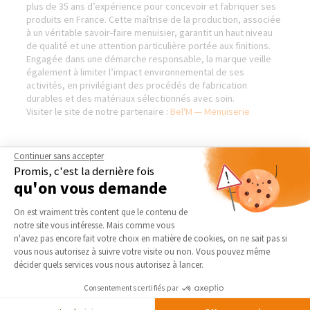
plus de 35 ans d’expérience pour concevoir et fabriquer ses
produits en France. Cette maîtrise de la production, associée
à un véritable savoir-faire menuisier, garantit un haut niveau
de qualité et une attention particulière portée aux finitions.
Engagée dans une démarche responsable, la marque veille
également à limiter l’impact environnemental de ses
activités, en privilégiant des procédés de fabrication
durables et des matériaux sélectionnés avec soin.
Visiter le site de notre partenaire :
Bel'M — Menuiserie
Continuer sans accepter
Promis, c'est la dernière fois
AGENCE DE BARENTIN
NOS DOMAINES
D’INTERVENTION
qu'on vous demande
Qui sommes-nous
Plateforme de Gestion du Consentement 
EXTENSION
On est vraiment très content que le contenu de
Actualités
RÉNOVATION INTÉRIEURE
notre site vous intéresse. Mais comme vous
Notre charte qualité
Axeptio consent
n'avez pas encore fait votre choix en matière de cookies, on ne sait pas si
TRAVAUX EXTÉRIEURS
Partenaires
vous nous autorisez à suivre votre visite ou non. Vous pouvez même
décider quels services vous nous autorisez à lancer.
Trouver une agence
NOS PARTENAIRES
Devenir franchisé
Consentements certifiés par
La Maison des Architectes
Foire aux Questions