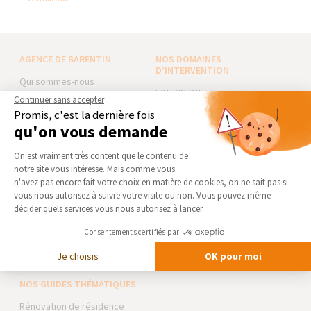
AGENCE DE BARENTIN
NOS DOMAINES
D’INTERVENTION
Qui sommes-nous
EXTENSION
Actualités
Continuer sans accepter
RÉNOVATION INTÉRIEURE
Promis, c'est la dernière fois
Notre charte qualité
qu'on vous demande
TRAVAUX EXTÉRIEURS
Partenaires
Plateforme de Gestion du Consentement 
Trouver une agence
On est vraiment très content que le contenu de
NOS PARTENAIRES
notre site vous intéresse. Mais comme vous
Devenir franchisé
Axeptio consent
La Maison des Architectes
n'avez pas encore fait votre choix en matière de cookies, on ne sait pas si
Foire aux Questions
vous nous autorisez à suivre votre visite ou non. Vous pouvez même
Expert Bricolage
décider quels services vous nous autorisez à lancer.
Conditions générales
Intégrer notre réseau
d’intervention
Consentements certifiés par
Mentions légales
Des travaux pour les pros ?
Je choisis
OK pour moi
NOS GUIDES THÉMATIQUES
Rénovation de résidence