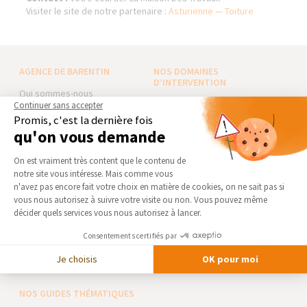
Visiter le site de notre partenaire :
Asturienne — Toiture
AGENCE DE BARENTIN
NOS DOMAINES
D’INTERVENTION
Qui sommes-nous
EXTENSION
Continuer sans accepter
Actualités
Promis, c'est la dernière fois
RÉNOVATION INTÉRIEURE
Notre charte qualité
qu'on vous demande
TRAVAUX EXTÉRIEURS
Partenaires
Plateforme de Gestion du Consentement 
On est vraiment très content que le contenu de
Trouver une agence
NOS PARTENAIRES
notre site vous intéresse. Mais comme vous
Axeptio consent
Devenir franchisé
n'avez pas encore fait votre choix en matière de cookies, on ne sait pas si
La Maison des Architectes
vous nous autorisez à suivre votre visite ou non. Vous pouvez même
Foire aux Questions
Expert Bricolage
décider quels services vous nous autorisez à lancer.
Conditions générales
Intégrer notre réseau
d’intervention
Consentements certifiés par
Mentions légales
Des travaux pour les pros ?
Je choisis
OK pour moi
NOS GUIDES THÉMATIQUES