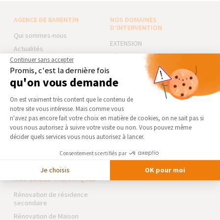
AGENCE DE BARENTIN
NOS DOMAINES
D’INTERVENTION
Qui sommes-nous
EXTENSION
Actualités
RÉNOVATION INTÉRIEURE
Continuer sans accepter
Notre charte qualité
Promis, c'est la dernière fois
TRAVAUX EXTÉRIEURS
Partenaires
qu'on vous demande
Trouver une agence
NOS PARTENAIRES
Plateforme de Gestion du Consentement 
On est vraiment très content que le contenu de
Devenir franchisé
La Maison des Architectes
notre site vous intéresse. Mais comme vous
Foire aux Questions
Axeptio consent
n'avez pas encore fait votre choix en matière de cookies, on ne sait pas si
Expert Bricolage
vous nous autorisez à suivre votre visite ou non. Vous pouvez même
Conditions générales
Intégrer notre réseau
d’intervention
décider quels services vous nous autorisez à lancer.
Mentions légales
Des travaux pour les pros ?
Consentements certifiés par
Je choisis
OK pour moi
NOS GUIDES THÉMATIQUES
Rénovation de résidence
secondaire
Rénovation de Maison